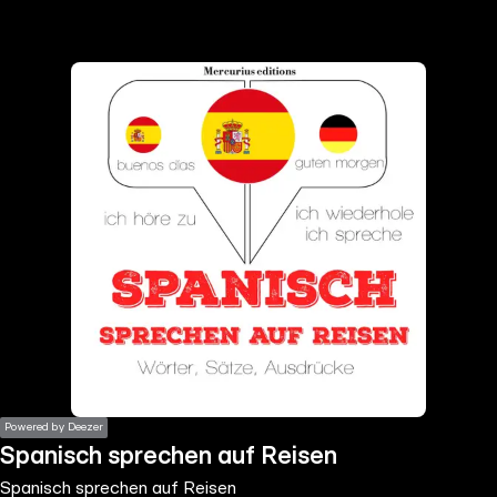
the
h page
 main
nt
the
ibility
ment
Powered by Deezer
Spanisch sprechen auf Reisen
Spanisch sprechen auf Reisen