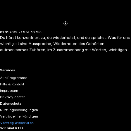
Abonnieren
Mehr
01.01.2019 • 1 Std. 10 Min.
Details
Du hörst konzentriert zu, du wiederholst, und du sprichst. Was für uns
wichtig ist sind Aussprache, Wiederholen des Gehörten,
aufmerksames Zuhören, im Zusammenhang mit Worten, wichtigen
Sätzen und einer Vokabelliste. Seit Jahrzehnten hat sich die
Wiederholung in Abständen als eine effektive Lernmethode erwiesen.
RTL+ useful links.
Services
Alle Programme
Hilfe & Kontakt
Impressum
Privacy center
Datenschutz
Nutzungsbedingungen
Verträge hier kündigen
Vertrag widerrufen
Wir sind RTL+