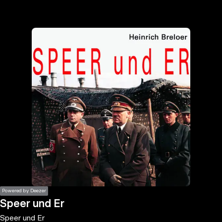
the
h page
 main
nt
the
ibility
ment
Powered by Deezer
Speer und Er
Speer und Er