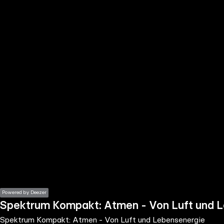
the
h page
 main
nt
the
ibility
ment
Powered by Deezer
Spektrum Kompakt: Atmen - Von Luft und 
Spektrum Kompakt: Atmen - Von Luft und Lebensenergie