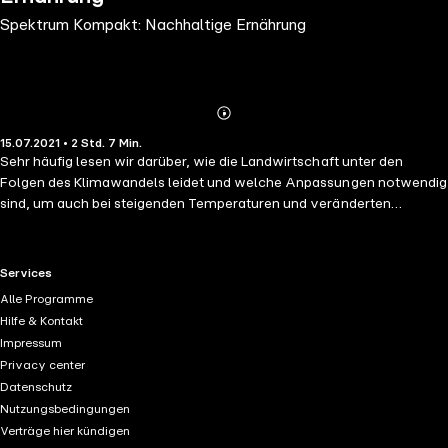
Spektrum Kompakt: Nachhaltige Ernährung
Abonnieren
Mehr
15.07.2021 • 2 Std. 7 Min.
Details
Sehr häufig lesen wir darüber, wie die Landwirtschaft unter den
Folgen des Klimawandels leidet und welche Anpassungen notwendig
sind, um auch bei steigenden Temperaturen und veränderten
Niederschlagsverhältnissen die Lebensmittelversorgung der
Weltbevölkerung zu sichern. Doch ist das nur eine Seite der Medaille.
Denn die Nahrungsmittelproduktion ist nicht nur bedroht, sie ist auch
RTL+ useful links.
Services
selbst einer der Faktoren, die Klimawandel und
Alle Programme
Lebensraumzerstörung fördern. Zu den wichtigen Aufgaben zählt
Hilfe & Kontakt
daher, nachhaltige Wirtschaftsweisen für die Zukunft zu entwickeln.
Impressum
Und im Sinne des wachsenden Bewusstseins bei den Menschen dabei
Privacy center
auch den Punkt "Tierwohl" einzuschließen.
Datenschutz
Nutzungsbedingungen
Verträge hier kündigen