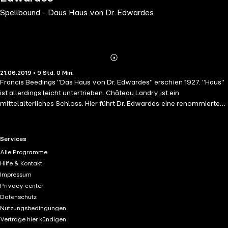
Spellbound - Daus Haus von Dr. Edwardes
Abonnieren
Mehr
21.06.2019 • 9 Std. 0 Min.
Details
Francis Beedings "Das Haus von Dr. Edwardes" erschien 1927. "Haus"
ist allerdings leicht untertrieben. Château Landry ist ein
mittelalterliches Schloss. Hier führt Dr. Edwardes eine renommierte
Nervenklinik. Zwei neue Ärzte werden erwartet: Dr. Murchison,
Psychiater, und die Berufsanfängerin Dr. Constance Sedgwick, die bei
ihrer Ankunft feststellen muss, dass Dr. Edwardes abgereist ist – er
RTL+ useful links.
Services
hat selbst einen Nervenzusammenbruch erlitten. Zudem hat der unter
Alle Programme
Zwangsvorstellungen leidende neue Patient, der von Dr. Murchison
Hilfe & Kontakt
persönlich eingeliefert wurde, einen Aufseher umgebracht. Die
Impressum
anderen Patienten scheinen durch die Methoden des brillanten jungen
Privacy center
Arztes aufzublühen. Bis der wahnsinnige Mörder plötzlich behauptet,
Datenschutz
er selbst sei Murchison. Erkennt Constance die teuflische Gefahr im
Nutzungsbedingungen
Schloss?
Verträge hier kündigen