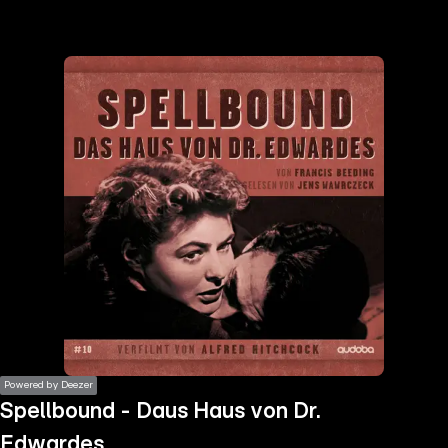
the
h page
 main
nt
the
ibility
ment
Powered by Deezer
Spellbound - Daus Haus von Dr.
Edwardes