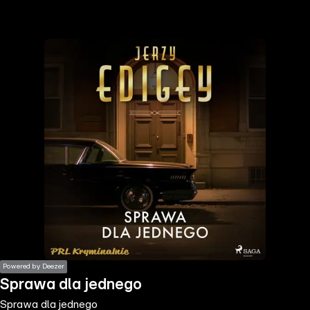
the
h page
 main
nt
the
ibility
ment
Powered by Deezer
Sprawa dla jednego
Sprawa dla jednego