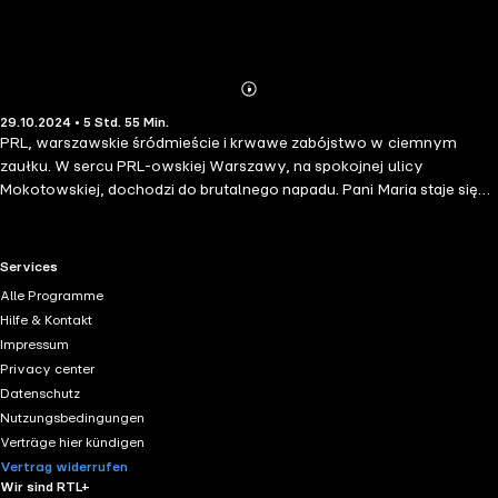
Abonnieren
Mehr
29.10.2024 • 5 Std. 55 Min.
Details
PRL, warszawskie śródmieście i krwawe zabójstwo w ciemnym
zaułku. W sercu PRL-owskiej Warszawy, na spokojnej ulicy
Mokotowskiej, dochodzi do brutalnego napadu. Pani Maria staje się
jego przypadkową świadkinią. Widzi, jak pewien mężczyzna zostaje
zaatakowany na środku ulicy, a napastnik znika bez śladu. Milicjant
Janusz Tokarski podejmuje śledztwo, starając się rozwikłać zagadkę
RTL+ useful links.
Services
w mrocznej stolicy lat 70. Czy największą pomocą w dochodzeniu
Alle Programme
może okazać się doskonała pamięć pani Marii? Idealna dla fanek i
Hilfe & Kontakt
fanów Joanny Chmielewskiej. Tytuł należy do cyklu PRL kryminalnie
Impressum
– serii składającej się z powieści milicyjnych najbardziej poczytnych
Privacy center
autorek i autorów czasów PRL.
Datenschutz
Nutzungsbedingungen
Verträge hier kündigen
Vertrag widerrufen
Wir sind RTL+