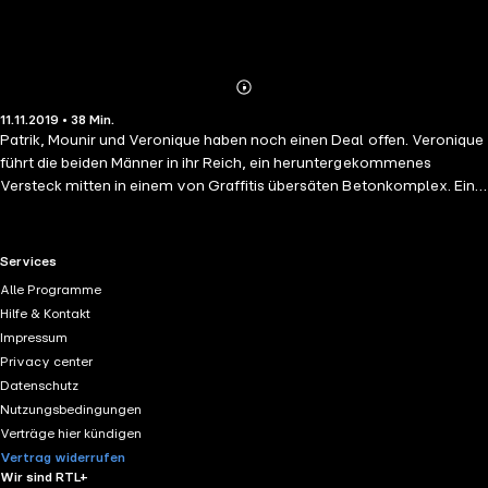
Abonnieren
Mehr
11.11.2019 • 38 Min.
Details
Patrik, Mounir und Veronique haben noch einen Deal offen. Veronique
führt die beiden Männer in ihr Reich, ein heruntergekommenes
Versteck mitten in einem von Graffitis übersäten Betonkomplex. Ein
nicht gerade einladender Ort, doch in erregter Erwartung auf das, was
noch kommen soll, vergisst Patrik seine Zweifel und lässt sich
vollends gehen. Es fühlt sich so gut an, zwischen dem starken Mounir
RTL+ useful links.
Services
und der grazilen, aber selbstbewussten Veronique eingeklemmt zu
Alle Programme
sein...
Hilfe & Kontakt
Impressum
Privacy center
Datenschutz
Nutzungsbedingungen
Verträge hier kündigen
Vertrag widerrufen
Wir sind RTL+