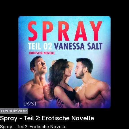
the
h page
 main
nt
the
ibility
ment
Powered by Deezer
Spray - Teil 2: Erotische Novelle
Spray - Teil 2: Erotische Novelle