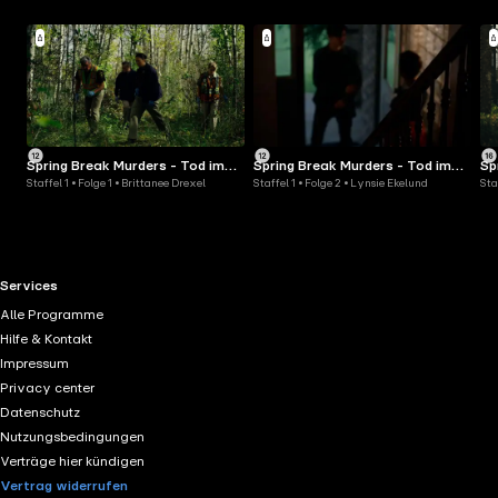
Spring Break Murders - Tod im
Spring Break Murders - Tod im
Sp
Staffel 1 • Folge 1 • Brittanee Drexel
Staffel 1 • Folge 2 • Lynsie Ekelund
Sta
Partyparadies
Partyparadies
Pa
RTL+ useful links.
Services
Alle Programme
Hilfe & Kontakt
Impressum
Privacy center
Datenschutz
Nutzungsbedingungen
Verträge hier kündigen
Vertrag widerrufen