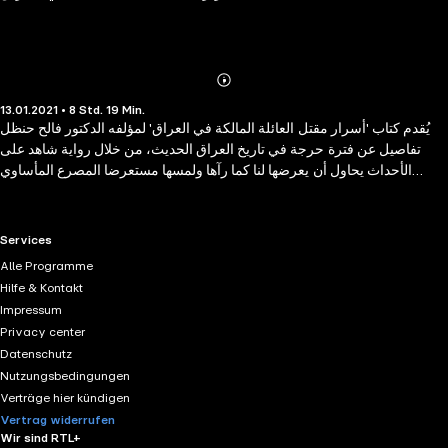
Abonnieren
Mehr
13.01.2021 • 8 Std. 19 Min.
Details
يُقدم كتاب 'أسرار مقتل العائلة المالكة في العراق' لمؤلفه الدكتور فالح حنظل
تفاصيل عن فترة حرجة في تاريخ العراق الحديث، من خلال رواية شاهد على
الأحداث يحاول أن يعرضها لنا كما رآها ولمسها مستعرضا المصرع المأساوي
الدامي للعائلة المالكة في العراق صباح يوم 14 يوليو 1958 في بغداد. وحكم
متابعة المؤلف لما جرى من خلال موقعه كضابط في الجيش العراقي حيث كان
يعمل في الحرس الملكي في ذلك الحين وواحد من الضباط الذين صادفهم الحظ
RTL+ useful links.
Services
الوجود في قصر الرحاب مقر الأمير عبدالإله الوصي على العرش في العراق الذي
Alle Programme
حدثت فيه المذبحة صبيحة يوم الانقلاب. وبعد أن يستعرض المؤلف الظروف التي
Hilfe & Kontakt
أدت إلى ذاك اليوم المشؤوم يقدم وصفا مسهبا لتلك الساعات الرهيبة التي غيرت
Impressum
المشهد السياسي برمته.
Privacy center
Datenschutz
Nutzungsbedingungen
Verträge hier kündigen
Vertrag widerrufen
Wir sind RTL+