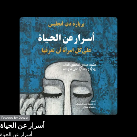
the
h page
 main
nt
the
ibility
ment
Powered by Deezer
أسرار عن الحياة
أسرار عن الحياة