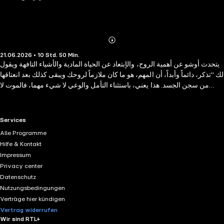
Abonnieren
Mehr
21.06.2026 • 10 Std. 50 Min.
Details
يتحدث أوشو عن أهمية الروح، والإبتعاد عن الحياة المادية والأشياء التافهة ويقول
لك "تذكر، دائماً وأبداً، أن المهم، هو ما كان ملازماً لروحك ويبقى كذلك بعد انعتاقها
من سجن الجسد. هذا يعني، باستثناء التأمل والوعي لا شيء مهما، فالموت لا
يقوى على الوعي، والوعي رفيق الروح وصديقها (...) الحب والعطاء، يبقيان معك
إلى حيث رحلت، وأينما حللت .. إنهما ثروتك الحقيقية، والتأمل يزيدك ثراء". يضم
الكتاب أحد عشر فصلا ً كل منها تكمن وراءه حكمة أراد إيصالها أوشو إلى الناس،
RTL+ useful links.
Services
وهي حصيلة تجارب وخبرات أناس مروا في تجارب صعبة فجاءت تعاليمه أو
Alle Programme
بالأحرى فلسفته في الحياة بمثابة البلسم الشافي لمن أراد .. ومن العناوين نذكر:
Hilfe & Kontakt
"فن الحياة" ، "عن الحب" ، "عن العلاقات" ، "عن التوتر والإسترخاء" ، "عن الأنا"
Impressum
، "حول التأمل" ، "عن الصواب والخطأ" ، "عز الدين والمسؤولية والإلتزام" ،
Privacy center
"الإبداع" ، "عن الضحك والفرح" ، "عن الشرق والغرب".
Datenschutz
Nutzungsbedingungen
Verträge hier kündigen
Vertrag widerrufen
Wir sind RTL+