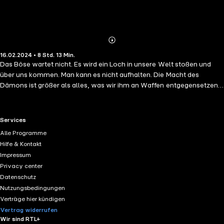
Abonnieren
Mehr
16.02.2024 • 8 Std. 13 Min.
Details
Das Böse wartet nicht. Es wird ein Loch in unsere Welt stoßen und
über uns kommen. Man kann es nicht aufhalten. Die Macht des
Dämons ist größer als alles, was wir ihm an Waffen entgegensetzen
könnten. Das Ende der menschlichen Zivilisation naht. Was im
Zweiten Weltkrieg begann, löst bis heute eine Reihe von scheinbar
zusammenhanglosen Ereignissen aus. Ereignisse, die nichts anderes
RTL+ useful links.
Services
sind als Vorboten der unausweichlichen Apokalypse. Mit Foster
Alle Programme
kommt ein Kämpfer gegen die Mächte des Bösen, wie ihn die
Hilfe & Kontakt
Hörspielwelt noch nicht erlebt hat.
Impressum
Privacy center
Datenschutz
Nutzungsbedingungen
Verträge hier kündigen
Vertrag widerrufen
Wir sind RTL+