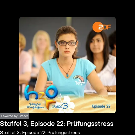
the
h page
 main
nt
the
ibility
ment
Powered by Deezer
Staffel 3, Episode 22: Prüfungsstress
Staffel 3, Episode 22: Prüfungsstress