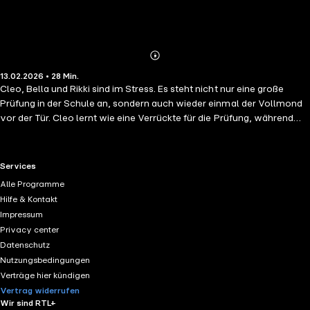
Abonnieren
Mehr
13.02.2026 • 28 Min.
Details
Cleo, Bella und Rikki sind im Stress. Es steht nicht nur eine große
Prüfung in der Schule an, sondern auch wieder einmal der Vollmond
vor der Tür. Cleo lernt wie eine Verrückte für die Prüfung, während
Rikki sich mehr mit dem Vollmond und dem Wassertentakel auf Mako
Island beschäftigt. Sophie umgarnt derweil Zane.
RTL+ useful links.
Services
Alle Programme
Hilfe & Kontakt
Impressum
Privacy center
Datenschutz
Nutzungsbedingungen
Verträge hier kündigen
Vertrag widerrufen
Wir sind RTL+