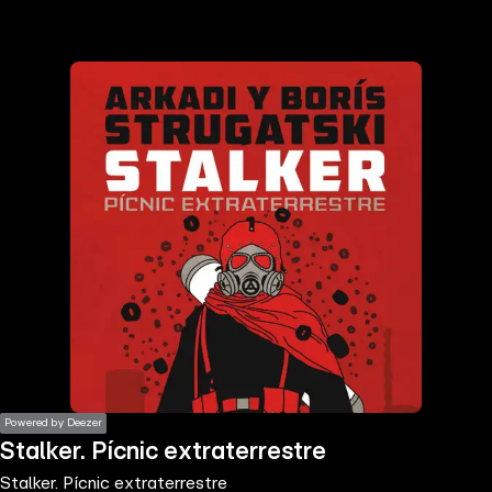
the
h page
 main
nt
the
ibility
ment
Powered by Deezer
Stalker. Pícnic extraterrestre
Stalker. Pícnic extraterrestre