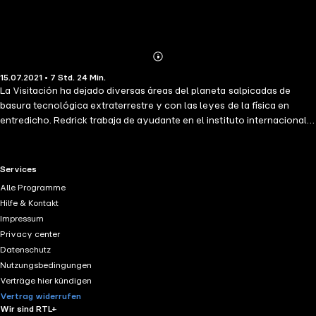
Abonnieren
Mehr
15.07.2021 • 7 Std. 24 Min.
Details
La Visitación ha dejado diversas áreas del planeta salpicadas de
basura tecnológica extraterrestre y con las leyes de la física en
entredicho. Redrick trabaja de ayudante en el instituto internacional
que estudia una de ellas, pero de noche es un stalker que se juega la
vida infiltrándose en la Zona en busca de material alienígena de
contrabando.
RTL+ useful links.
Services
Alle Programme
Hilfe & Kontakt
Impressum
Privacy center
Datenschutz
Nutzungsbedingungen
Verträge hier kündigen
Vertrag widerrufen
Wir sind RTL+