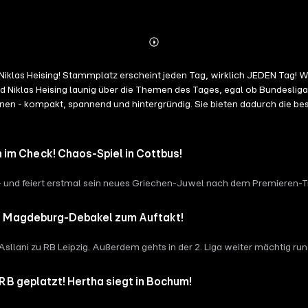
Abspielen
Mehr
Details
iklas Heising! Stammplatz erscheint jeden Tag, wirklich JEDEN Tag! W
Niklas Heising launig über die Themen des Tages, egal ob Bundesliga
nen - kompakt, spannend und hintergründig. Sie bieten dadurch die best
 dem Fußball. “Stammplatz” ist ein Muss für jeden Fußballinteressiert
e Infos & Rabatte:
https://linktr.ee/stammplatz_podcast
im Check! Chaos-Spiel in Cottbus!
 – und feiert erstmal sein neues Griechen-Juwel nach dem Premieren-T
kt! Magdeburg-Debakel zum Auftakt!
sllani zu RB Leipzig. Außerdem gehts in der 2. Liga weiter mächtig ru
 RB geplatzt! Hertha siegt in Bochum!