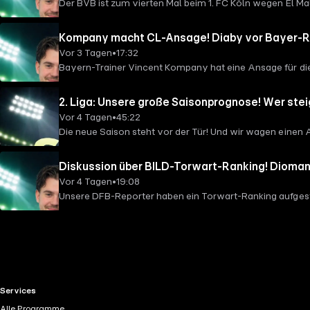
Der BVB ist zum vierten Mal beim 1. FC Köln wegen El Ma
in Bochum.
Kompany macht CL-Ansage! Diaby vor Bayer-Rü
Vor 3 Tagen
•
17:32
Bayern-Trainer Vincent Kompany hat eine Ansage für d
endgültig Richtung Madrid und HSV-Fans müssen um eine
2. Liga: Unsere große Saisonprognose! Wer stei
Vor 4 Tagen
•
45:22
Die neue Saison steht vor der Tür! Und wir wagen einen 
(https://www.instagram.com/hahoheising/) [Noah Fri
Diskussion über BILD-Torwart-Ranking! Diomand
Vor 4 Tagen
•
19:08
Unsere DFB-Reporter haben ein Torwart-Ranking aufgest
Trainer Eugen Polanski das Saisonziel verkündet.
RTL+ useful links.
Services
Alle Programme