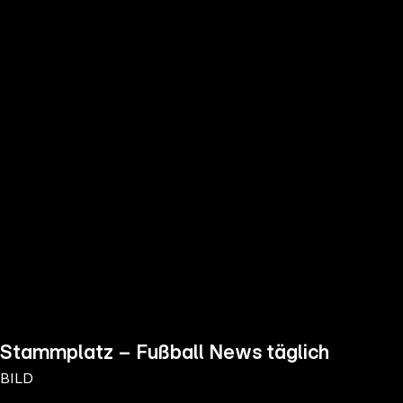
the
h page
 main
nt
the
ibility
ment
Stammplatz – Fußball News täglich
BILD