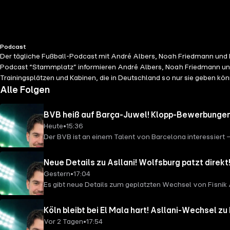
Podcast
Der tägliche Fußball-Podcast mit André Albers, Noah Friedmann und N
Podcast “Stammplatz” informieren André Albers, Noah Friedmann und 
Trainingsplätzen und Kabinen, die in Deutschland so nur sie geben kön
bieten interessante Diskussionen zur schönsten Nebensache der Welt –
Alle Folgen
möchtest mehr über unsere Werbepartner erfahren? Hier findest du all
BVB heiß auf Barça-Juwel! Klopp-Bewerbungen 
Heute
•
15:36
Der BVB ist an einem Talent von Barcelona interessiert
Jürgen Klopp und viel Chaos in der 2. Bundesliga.
Neue Details zu Asllani! Wolfsburg patzt dire
Gestern
•
17:04
Es gibt neue Details zum geplatzten Wechsel von Fisnik A
sich zerschlagen.
Köln bleibt bei El Mala hart! Asllani-Wechsel zu
Vor 2 Tagen
•
17:54