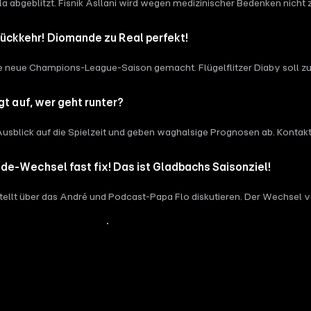
la abgeblitzt. Fisnik Asllani wird wegen medizinischer Bedenken nicht
ckkehr! Diomande zu Real perfekt!
ie neue Champions-League-Saison gemacht. Flügelflitzer Diaby soll 
 Viera-Rückkehr zittern.
gt auf, wer geht runter?
Ausblick auf die Spielzeit und geben waghalsige Prognosen ab. Kontakt
edmann](https://www.instagram.com/lookingforfriedmann/) [Marcu
e-Wechsel fast fix! Das ist Gladbachs Saisonziel!
ellt über das André und Podcast-Papa Flo diskutieren. Der Wechsel v
Mehr Inhalte anzeigen