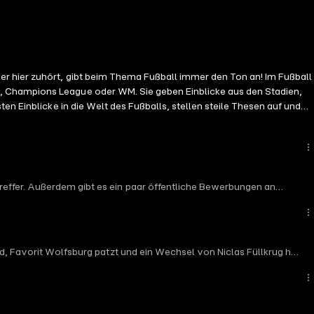
er hier zuhört, gibt beim Thema Fußball immer den Ton an! Im Fußball
, Champions League oder WM. Sie geben Einblicke aus den Stadien,
en Einblicke in die Welt des Fußballs, stellen steile Thesen auf und
en und genau der Start in den Tag, den jeder Fan braucht! Du
reffer. Außerdem gibt es ein paar öffentliche Bewerbungen an
nd, Favorit Wolfsburg patzt und ein Wechsel von Niclas Füllkrug hat