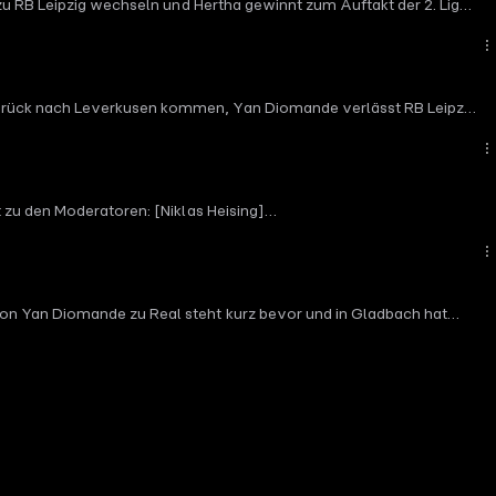
 zu RB Leipzig wechseln und Hertha gewinnt zum Auftakt der 2. Liga
zurück nach Leverkusen kommen, Yan Diomande verlässt RB Leipzig
 zu den Moderatoren: [Niklas Heising]
s Mühlenbeck](https://www.instagram.com/magicmaggus/)
on Yan Diomande zu Real steht kurz bevor und in Gladbach hat