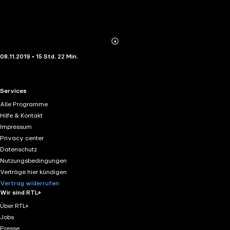
Abonnieren
Mehr
08.11.2019 • 15 Std. 22 Min.
Details
RTL+ useful links.
Services
Alle Programme
Hilfe & Kontakt
Impressum
Privacy center
Datenschutz
Nutzungsbedingungen
Verträge hier kündigen
Vertrag widerrufen
Wir sind RTL+
Über RTL+
Jobs
Presse