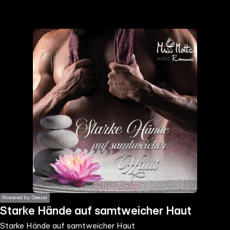
the
h page
 main
nt
the
ibility
ment
Powered by Deezer
Starke Hände auf samtweicher Haut
Starke Hände auf samtweicher Haut