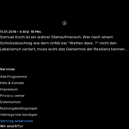
Abonnieren
Mehr
11.01.2019 • 4 Std. 19 Min.
Details
Samuel Koch ist ein wahrer Stehaufmensch. Wer nach einem
Schicksalsschlag wie dem Unfall bei "Wetten dass..?" nicht den
Lebensmut verliert, muss wohl das Geheimnis der Resilienz kennen -
der inneren Widerstandskraft. Unterstützt von dem bekannten
Hirnforscher Gerald Hüther begibt sich Samuel Koch auf die Suche:
Was trägt uns wirklich durch Krisen? Kann man Resilienz lernen? Das
RTL+ useful links.
Services
Hörbuch in der ungekürzten Buchfassung wird von Samuel Koch
Alle Programme
selbst gelesen und inspiriert dazu, die eigene "Stehaufkraft" zu
Hilfe & Kontakt
entdecken.
Impressum
Privacy center
Datenschutz
Nutzungsbedingungen
Verträge hier kündigen
Vertrag widerrufen
Wir sind RTL+