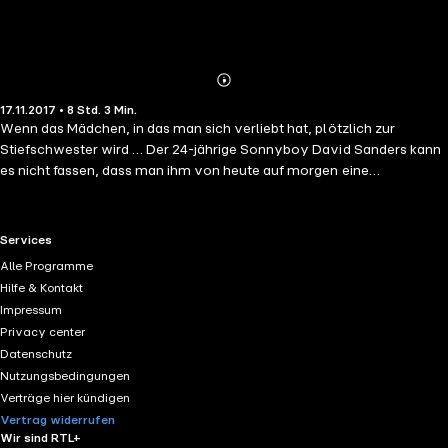
Abonnieren
Mehr
17.11.2017 • 8 Std. 3 Min.
Details
Wenn das Mädchen, in das man sich verliebt hat, plötzlich zur
Stiefschwester wird … Der 24-jährige Sonnyboy David Sanders kann
es nicht fassen, dass man ihm von heute auf morgen eine
Stiefschwester vor die Nase setzt. Das erste Aufeinandertreffen
zwischen den beiden ist reichlich unterkühlt, bis er sie wiedererkennt
… Seine Stiefschwester ist ausgerechnet Jenna, sein Urlaubsflirt von
RTL+ useful links.
Services
damals. Während Jenna offenbar kein Problem damit hat, künftig mit
Alle Programme
ihrem Ex-Lover unter einem Dach zu leben, ficht David einen inneren
Hilfe & Kontakt
Kampf mit sich aus – ständig zwischen brüderlichen und eindeutig
Impressum
weniger geschwisterlichen Gefühlen für sie schwankend. Auch
Privacy center
Jennas aufrecht erhaltenes Desinteresse scheint irgendwann zu
Datenschutz
bröckeln. Doch bevor diese Liebe richtig entfachen kann, setzt
Nutzungsbedingungen
jemand alles daran, dies zu verhindern. Eine Sommerromanze, die
Verträge hier kündigen
abrupt endet … und über zwei Jahre später unerwartet neu
Vertrag widerrufen
entflammt.
Wir sind RTL+