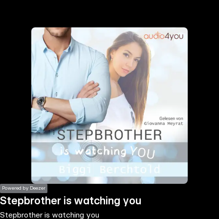
the
h page
 main
nt
the
ibility
ment
Powered by Deezer
Stepbrother is watching you
Stepbrother is watching you