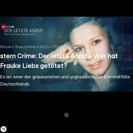
the
h page
 main
nt
the
Show • True Crime • 2021 • 1 Std. 38 Min.
ibility
stern Crime: Der letzte Anruf - Wer hat
ment
Frauke Liebs getötet?
Es ist einer der grausamsten und unglaublichsten Kriminalfälle
Deutschlands.
Abonnieren
Mehr
Details