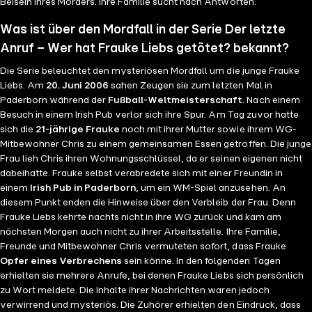
Beisein ihres Mörders. Ihre Familie sucht nach Antworten.
Was ist über den Mordfall in der Serie Der letzte
Anruf – Wer hat Frauke Liebs getötet? bekannt?
Die Serie beleuchtet den mysteriösen Mordfall um die junge Frauke
Liebs. Am
20. Juni 2006
sahen Zeugen sie zum letzten Mal in
Paderborn während der
Fußball-Weltmeisterschaft
. Nach einem
Besuch in einem Irish Pub verlor sich ihre Spur. Am Tag zuvor hatte
sich die
21-jährige Frauke
noch mit ihrer Mutter sowie ihrem WG-
Mitbewohner Chris zu einem gemeinsamen Essen getroffen. Die junge
Frau lieh Chris ihren Wohnungsschlüssel, da er seinen eigenen nicht
dabeihatte. Frauke selbst verabredete sich mit einer Freundin in
einem
Irish Pub in Paderborn
, um ein WM-Spiel anzusehen. An
diesem Punkt enden die Hinweise über den Verbleib der Frau. Denn
Frauke Liebs kehrte nachts nicht in ihre WG zurück und kam am
nächsten Morgen auch nicht zu ihrer Arbeitsstelle. Ihre Familie,
Freunde und Mitbewohner Chris vermuteten sofort, dass Frauke
Opfer eines Verbrechens
sein könne. In den folgenden Tagen
erhielten sie mehrere Anrufe, bei denen Frauke Liebs sich persönlich
zu Wort meldete. Die Inhalte ihrer Nachrichten waren jedoch
verwirrend und mysteriös. Die Zuhörer erhielten den Eindruck, dass