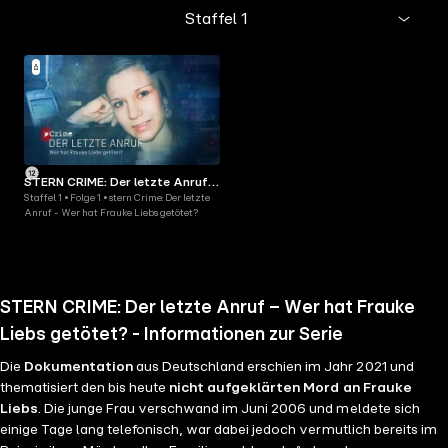
Staffel 1
STERN CRIME: Der letzte Anruf -
Staffel 1 • Folge 1 • stern Crime: Der letzte
Wer hat Frauke Liebs getötet?
Anruf - Wer hat Frauke Liebs getötet?
STERN CRIME: Der letzte Anruf – Wer hat Frauke
Liebs getötet? - Informationen zur Serie
Die
Dokumentation
aus Deutschland erschien im Jahr 2021 und
thematisiert den bis heute
nicht aufgeklärten Mord an Frauke
Liebs
. Die junge Frau verschwand im Juni 2006 und meldete sich
einige Tage lang telefonisch, war dabei jedoch vermutlich bereits im