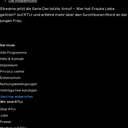
Der Maskenmann
Streame jetzt die Serie Der letzte Anruf – Wer hat Frauke Liebs
getötet? auf RTL+ und erfahre mehr über den furchtbaren Mord an der
jungen Frau.
RTL+ useful links.
Services
Alle Programme
Hilfe & Kontakt
Impressum
Privacy center
Datenschutz
Nutzungsbedingungen
Verträge hier kündigen
Vertrag widerrufen
Wir sind RTL+
Über RTL+
Jobs
Presse