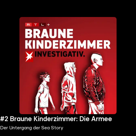
the
h page
 main
nt
the
ibility
ment
#2 Braune Kinderzimmer: Die Armee
Der Untergang der Sea Story