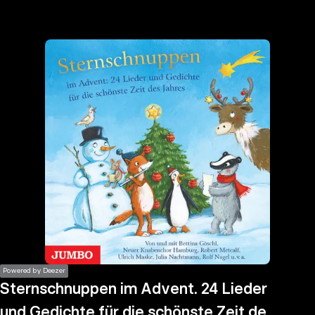
the
h page
 main
nt
the
ibility
ment
Powered by Deezer
Sternschnuppen im Advent. 24 Lieder
und Gedichte für die schönste Zeit des