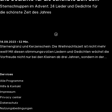
Sternschnuppen im Advent. 24 Lieder und Gedichte für
Jahres
die schönste Zeit des Jahres
Abonnieren
Mehr
14.09.2023 • 52 Min.
Details
Sternenglanz und Kerzenschein: Die Weihnachtszeit ist nicht mehr
weit! Mit diesen stimmungsvollen Liedern und Gedichten wächst die
Vorfreude nicht nur bei den Kleinen ab drei Jahren, sondern in der
ganzen Familie. Die Sammlung der schönsten Melodien und Reime ist
festlich interpretiert von vielen Kindern sowie Bettina Göschl, Robert
Metcalf, Ulrich Maske, Julia Nachtmann und Rolf Nagel.
RTL+ useful links.
Services
Alle Programme
Hilfe & Kontakt
Impressum
Privacy center
Datenschutz
Nutzungsbedingungen