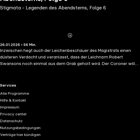
Stigmata - Legenden des Abendsterns, Folge 6
Abonnieren
Mehr
26.01.2026 • 56 Min.
Details
Inzwischen hegt auch der Leichenbeschauer des Magistrats einen
düsteren Verdacht und veranlasst, dass der Leichnam Robert
Swansons noch einmal aus dem Grab geholt wird. Der Coroner will
den Toten genauer auf die furchteinflößenden Stigmata untersuchen.
Noch ahnt er nicht, dass dämonische Mächte Swansons Leib
beseelen... Der Fremde, der Duncan Clairebourne in letzter Sekunde
RTL+ useful links.
Services
das Leben rettete, entpuppt sich ebenfalls als ein "Toter", der ins
Alle Programme
Reich der Lebenden zurückgekehrt ist - und der Marquis Armand de
Hilfe & Kontakt
Nevers scheint mehr über die unheimlichen Zusammenhänge zu
Impressum
wissen als er zunächst zugibt...
Privacy center
Datenschutz
Nutzungsbedingungen
Verträge hier kündigen