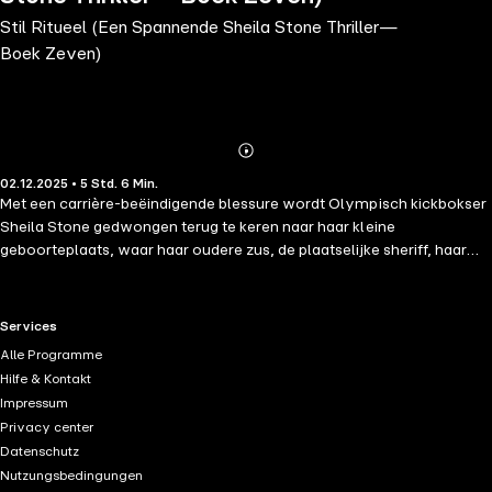
Stil Ritueel (Een Spannende Sheila Stone Thriller—
Boek Zeven)
Abonnieren
Mehr
02.12.2025 • 5 Std. 6 Min.
Details
Met een carrière-beëindigende blessure wordt Olympisch kickbokser
Sheila Stone gedwongen terug te keren naar haar kleine
geboorteplaats, waar haar oudere zus, de plaatselijke sheriff, haar
een plek aanbiedt bij de lokale politiemacht. Wanneer verlaten
zoutvlaktes het toneel worden voor rituele moorden, kan alleen
Sheila Stone een web van duistere symboliek ontrafelen en de
RTL+ useful links.
Services
verwrongen geest confronteren die deze sekte-achtige moorden
Alle Programme
orkestreert—maar zal dit doen een doelwit op haar eigen rug
Hilfe & Kontakt
plaatsen? "Een meesterwerk van thriller en mysterie." —Books and
Impressum
Movie Reviews, Roberto Mattos (re Once Gone) ⭐⭐⭐⭐⭐ Dit is het
Privacy center
zevende boek in een langverwachte nieuwe serie van #1 bestseller
Datenschutz
en USA Today bestsellerauteur Blake Pierce, wiens bestsellers meer
Nutzungsbedingungen
dan 20.000 vijfsterrenrecensies hebben ontvangen. Met haar