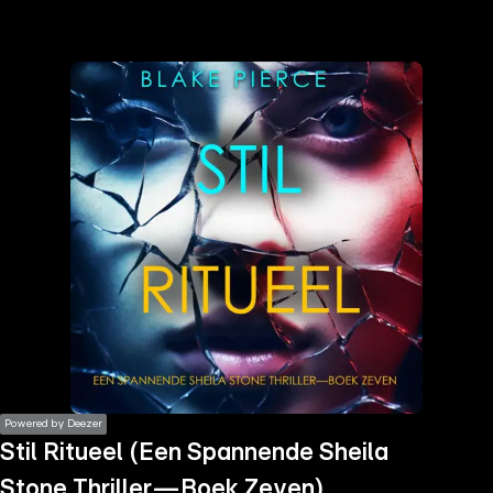
the
h page
 main
nt
the
ibility
ment
Powered by Deezer
Stil Ritueel (Een Spannende Sheila
Stone Thriller—Boek Zeven)