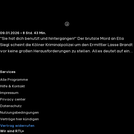
Abonnieren
Mehr
09.01.2026 • 8 Std. 43 Min.
Details
"Sie hat dich benutzt und hintergangen!" Der brutale Mord an Ella
Siegl scheint die Kölner Kriminalpolizei um den Ermittler Lasse Brandt
vor keine großen Herausforderungen zu stellen. Alles deutet auf eine
Beziehungstat hin, rasch steht ihr Freund ganz oben auf der Liste der
Verdächtigen. Doch je länger die Ermittlungen andauern, desto
undurchsichtiger wird der Fall. Ella war nicht die freundliche,
RTL+ useful links.
Services
harmlose Person, für die man sie hielt, denn bald tauchen immer
Alle Programme
mehr Liebhaber auf, die als Täter infrage kommen. Als dann plötzlich
Hilfe & Kontakt
eine Person, mit der Brandt befreundet ist, zum Tatverdächtigen wird,
Impressum
überschlagen sich die Ereignisse und Brandt muss sich unweigerlich
Privacy center
die Frage stellen, ob er tatsächlich den Mörder sucht oder in Wahrheit
Datenschutz
alles dafür tut, seinen Freund aus der Schusslinie zu holen.
Nutzungsbedingungen
Verträge hier kündigen
Vertrag widerrufen
Wir sind RTL+