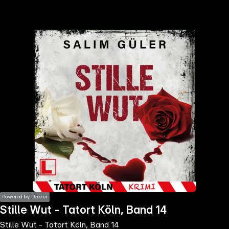
the
h page
 main
nt
the
ibility
ment
Powered by Deezer
Stille Wut - Tatort Köln, Band 14
Stille Wut - Tatort Köln, Band 14