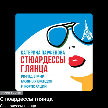
the
h page
 main
nt
the
ibility
ment
Powered by Deezer
Стюардессы глянца
Стюардессы глянца