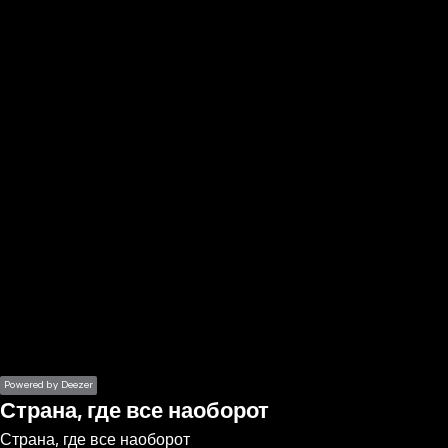
the
h page
 main
nt
the
ibility
ment
Powered by Deezer
Страна, где все наоборот
Страна, где все наоборот