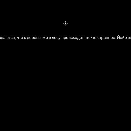
Abonnieren
Mehr
Details
еждаются, что с деревьями в лесу происходит что-то странное. Йойо