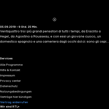
Abonnieren
Mehr
05.09.2019 • 9 Std. 25 Min.
Details
Ventiquattro tra i più grandi pensatori di tutti i tempi, da Eraclito a
Hegel, da Agostino a Rousseau; e con essi un giovane cuoco, un
domestico spagnolo e una cameriera dagli occhi dolci: sono gli ospiti
dell'Hotel dei Filosofi. Vivono in una strana dimensione
extratemporale e trascorrono le giornate conversando, leggendo,
passeggiando nel parco o sorseggiando una bibita al bar. Discutono,
RTL+ useful links.
Services
soprattutto. E a volte litigano. Ma una notte uno di loro viene
Alle Programme
assassinato. Inizia così una appassionante indagine cui ciascuno
Hilfe & Kontakt
contribuisce secondo il proprio metodo di ricerca, e seguendo gli
Impressum
elementi del giallo classico: gli indizi, l'arma del delitto, gli alibi e,
Privacy center
soprattutto, i possibili moventi…
Datenschutz
Nutzungsbedingungen
Verträge hier kündigen
Vertrag widerrufen
Wir sind RTL+