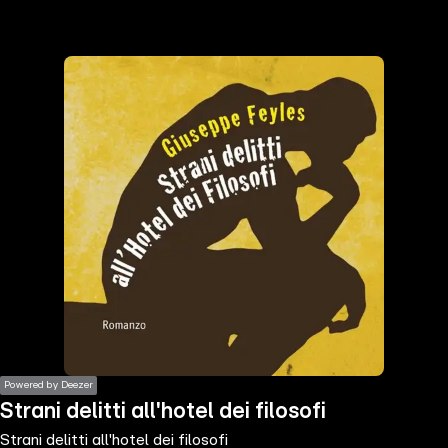
the
h page
 main
nt
the
ibility
ment
Powered by Deezer
Strani delitti all'hotel dei filosofi
Strani delitti all'hotel dei filosofi