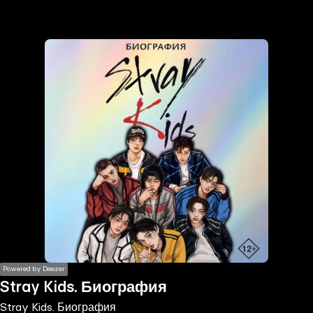
the
h page
 main
nt
the
ibility
ment
Powered by Deezer
Stray Kids. Биография
Stray Kids. Биография