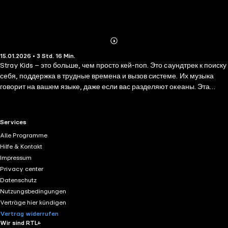
Abonnieren
Mehr
15.01.2026 • 3 Std. 16 Min.
Details
Stray Kids – это больше, чем просто кей-поп. Это саундтрек к поиску
себя, поддержка в трудные времена и вызов системе. Их музыка
говорит на вашем языке, даже если вас разделяют океаны. Эта
книга – не биография, а путешествие по феномену Stray Kids,
раскрывающее их музыкальный язык, внутреннюю динамику,
продюсерскую независимость и связь с фанатами. От первых шагов
RTL+ useful links.
Services
в шоу до мировых стадионов – узнайте, как восемь разных
Alle Programme
личностей стали единым целым и как их честность может спасать.
Hilfe & Kontakt
Impressum
Privacy center
Datenschutz
Nutzungsbedingungen
Verträge hier kündigen
Vertrag widerrufen
Wir sind RTL+