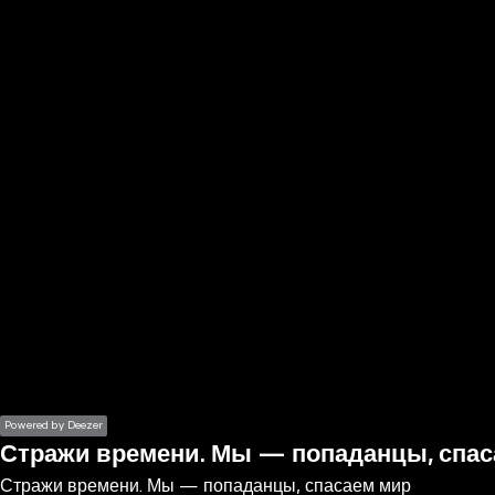
the
h page
 main
nt
the
ibility
ment
Powered by Deezer
Стражи времени. Мы — попаданцы, спас
Стражи времени. Мы — попаданцы, спасаем мир