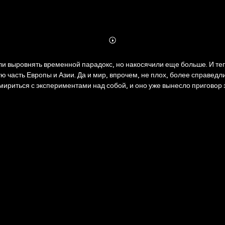
Abonnieren
Mehr
Details
тели выровнять временной парадокс, но накосячили еще больше. И т
 часть Европы и Азии. Да и мир, впрочем, не плох, более справедли
 мириться с экспериментами над собой, и оно уже вынесло приговор 