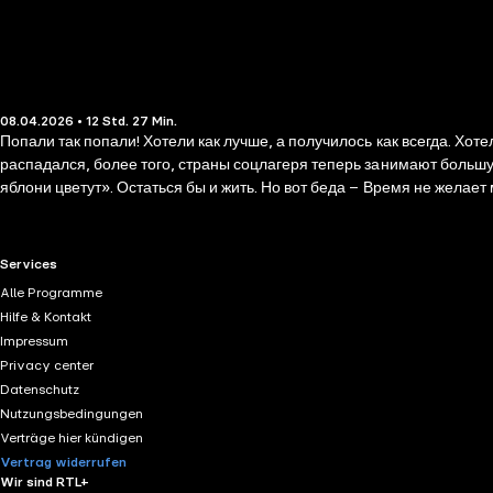
08.04.2026 • 12 Std. 27 Min.
Попали так попали! Хотели как лучше, а получилось как всегда. Хо
распадался, более того, страны соцлагеря теперь занимают большую
яблони цветут». Остаться бы и жить. Но вот беда – Время не желает
заняться, как не нам – тем, кто и заварил всю эту кашу.
RTL+ useful links.
Services
Alle Programme
Hilfe & Kontakt
Impressum
Privacy center
Datenschutz
Nutzungsbedingungen
Verträge hier kündigen
Vertrag widerrufen
Wir sind RTL+