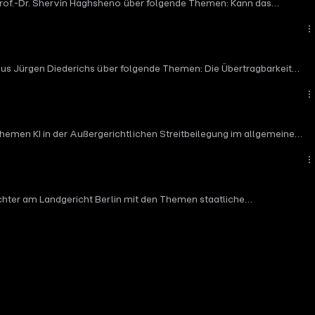
 Prof.-Dr. Shervin Haghsheno über folgende Themen: Kann das
ävention in einem IPA Projekt konkret aussehen? Was ist der
Haghsheno spricht über seine Erfahrungen mit IPA Projekten und
reitbeilegung".
Claus Jürgen Diederichs über folgende Themen: Die Übertragbarkeit
 Bau. Die Diskussion und Vorstellung eines Sieben-Punkte-Plans,
tlöser und erweitert den Blickwinkel auf die “Welt der
hemen KI in der Außergerichtlichen Streitbeilegung im allgemeinem
nn Prof. Thomas Mrokon spricht über seine Erfahrungen mit der KI
ichter am Landgericht Berlin mit den Themen staatliche
erlandesgerichten und dem Projektbegleitenden Management des
Tellerrand "Außergerichtlichen Streitbeilegung" hinaus.