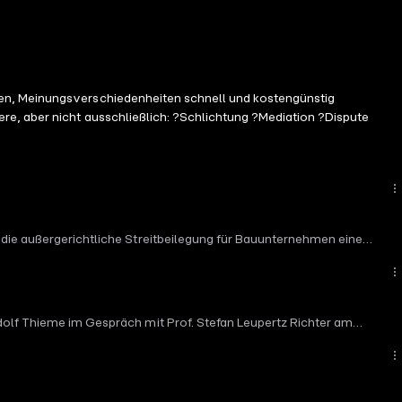
fen, Meinungsverschiedenheiten schnell und kostengünstig
re, aber nicht ausschließlich: ?Schlichtung ?Mediation ?Dispute
b die außergerichtliche Streitbeilegung für Bauunternehmen eine
als Syndikusrechtsanwalt, Vergabeexperte und Geschäftsführer Recht
hkeiten alternativer Konfliktlösungsverfahren, deren Vor- und
xisnahe Einblicke, wertvolle Erfahrungen aus dem Bau- und
udolf Thieme im Gespräch mit Prof. Stefan Leupertz Richter am
 Bauprojekten von Gerichten fern halten? Wie kann eine
nd was brauchst es um eine Adjudikation durchzuführen? Prof.
ungen von durchgeführten Adjudikationen in Deutschland und schaut