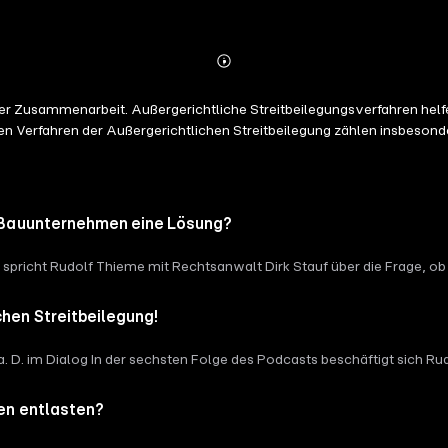
Abspielen
Mehr
Details
der Zusammenarbeit. Außergerichtliche Streitbeilegungsverfahren hel
n Verfahren der Außergerichtlichen Streitbeilegung zählen insbesonde
ür Bauunternehmen eine Lösung?
e spricht Rudolf Thieme mit Rechtsanwalt Dirk Stauf über die Frage, o
ngen sein kann. Dirk Stauf berichtet aus seiner langjährigen Praxis 
n e.V. (BVMB). Gemeinsam beleuchten die Gesprächspartner die Möglic
hen Streitbeilegung!
nstruktiven Streitlösung für Bauunternehmen. Freuen Sie sich auf pra
zient, wirtschaftlich und partnerschaftlich gelöst werden können.
a. D. im Dialog In der sechsten Folge des Podcasts beschäftigt sich R
 Adjudikation Meinungsverschiedenheiten oder verhärtete Konflikte in
as ist der Unterschied zwischen einer Adjudikation und einem DAB u
ten entlasten?
ator und Richter am Bundesgerichtshof a. D. spricht über seine Erfahr
nd deren Möglichkeiten zu einer "Außergerichtlichen Streitbeilegung".