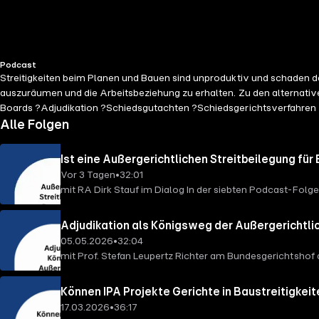
Podcast
Streitigkeiten beim Planen und Bauen sind unproduktiv und schaden 
auszuräumen und die Arbeitsbeziehung zu erhalten. Zu den alternative
Boards ?Adjudikation ?Schiedsgutachten ?Schiedsgerichtsverfahren
Alle Folgen
Ist eine Außergerichtlichen Streitbeilegung f
Vor 3 Tagen
•
32:01
mit RA Dirk Stauf im Dialog In der siebten Podcast-Folg
sinnvolle Alternative zu gerichtlichen Auseinandersetzu
der Bundesvereinigung Mittelständischer Bauunternehme
Adjudikation als Königsweg der Außergerichtlic
Nachteile sowie die Bedeutung einer frühzeitigen und ko
05.05.2026
•
32:04
Vergaberecht sowie konkrete Ansätze, wie Konflikte effi
mit Prof. Stefan Leupertz Richter am Bundesgerichtshof 
Bundesgerichtshof a. D. über folgende Themen: Kann die
Adjudikation konkret zwischen den Parteien aussehen? W
Können IPA Projekte Gerichte in Baustreitigkei
Stefan Leupertz - Schiedsrichter - Schlichter - Adjudik
17.03.2026
•
36:17
parallel auf die klassischen Verfahren in Bauprojekten u