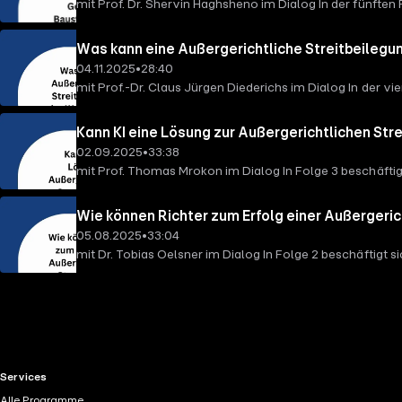
mit Prof. Dr. Shervin Haghsheno im Dialog In der fünft
Modell der Integrierten Projektabwicklung (IPA) Konflikt
Unterschied zwischen der klassischen Vorgehensweise in
Was kann eine Außergerichtliche Streitbeilegun
schaut parallel auf die klassische Vorgehensweise in Bau
04.11.2025
•
28:40
mit Prof.-Dr. Claus Jürgen Diederichs im Dialog In der v
der potenziellen Befriedigung der Weltpolitischen Lage a
den sich die DGA Bau zur Aufgabe machen sollte. Prof.-Dr
Kann KI eine Lösung zur Außergerichtlichen Str
Außergerichtlichen Streitbeilegung”.
02.09.2025
•
33:38
mit Prof. Thomas Mrokon im Dialog In Folge 3 beschäfti
wie kann KI im Verfahren der Mediation unterstützen und
innerhalb und außerhalb der wissenschaftlichen Lehre un
Wie können Richter zum Erfolg einer Außergeric
05.08.2025
•
33:04
mit Dr. Tobias Oelsner im Dialog In Folge 2 beschäftigt 
Gerichtsbarkeit versus Außergerichtliche Streitbeile
Disput Board in Großprojekten. Dr. Tobias Oelsner sprich
RTL+ useful links.
Services
Alle Programme