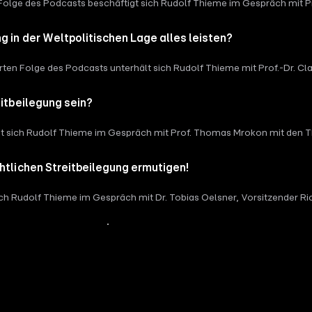
en Folge des Podcasts beschäftigt sich Rudolf Thieme im Gespräch mit
e in Bauprojekten von Gerichten fern halten? Wie kann eine Konfliktpr
 Bauprojekten zur Methode eines IPA Bauprojektes. Prof.-Dr. Shervin 
g in der Weltpolitischen Lage alles leisten?
projekten und deren Möglichkeiten hin zu einer "Außergerichtlichen St
ierten Folge des Podcasts unterhält sich Rudolf Thieme mit Prof.-Dr. 
ls Anreiz für die Außergerichtliche Streitbeilegung aus Sicht der DGA
. Claus Jürgen Diederichs erläutert seine Erfahrungen als aktiver Strei
eitbeilegung sein?
gt sich Rudolf Thieme im Gespräch mit Prof. Thomas Mrokon mit den T
 was muss dafür noch getan werden, damit die KI eingesetzt werden ka
d schaut auch über den Tellerrand hinaus.
htlichen Streitbeilegung ermutigen!
sich Rudolf Thieme im Gespräch mit Dr. Tobias Oelsner, Vorsitzender R
gung Commercial Chambers bzw. Commercial Court an Landes- und Ob
t über seine Erfahrungen als aktiver Richter und schaut auch über den 
Mehr Inhalte anzeigen