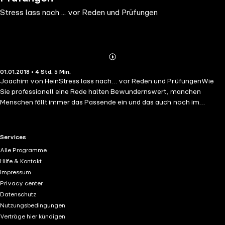
Stress lass nach ... vor Reden und Prüfungen
Abonnieren
Mehr
01.01.2018 • 4 Std. 5 Min.
Details
Joachim von HeinStress lass nach… vor Reden und PrüfungenWie
Sie professionell eine Rede halten Bewundernswert, manchen
Menschen fällt immer das Passende ein und das auch noch im
richtigen Moment! Ob es Prüfungsteilnehmer, Pressesprecher von
Behörden oder Firmen sind, Politiker oder Chefs - selbst auf bohrende
Fragen wissen sie noch eine mehr oder weniger schlagfertige
RTL+ useful links.
Services
Antwort! Sogar auf überraschende Zwischenrufe können manche
Alle Programme
Redner mit einer noch treffenderen "Retour-Kutsche" reagieren. Da
Hilfe & Kontakt
haben Sie sich schon oft gefragt: "Wie machen die das bloß?"
Impressum
Joachim von Hein gibt Ihnen die Antwort und die Anleitung hierzu.
Privacy center
Datenschutz
Nutzungsbedingungen
Verträge hier kündigen