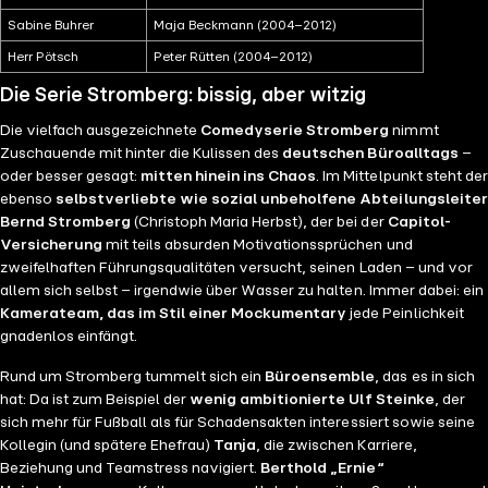
Sabine Buhrer
Maja Beckmann (2004–2012)
Herr Pötsch
Peter Rütten (2004–2012)
Die Serie Stromberg: bissig, aber witzig
Die vielfach ausgezeichnete
Comedyserie Stromberg
nimmt
Zuschauende mit hinter die Kulissen des
deutschen Büroalltags
–
oder besser gesagt:
mitten hinein ins Chaos
. Im Mittelpunkt steht der
ebenso
selbstverliebte wie sozial unbeholfene Abteilungsleiter
Bernd Stromberg
(Christoph Maria Herbst), der bei der
Capitol-
Versicherung
mit teils absurden Motivationssprüchen und
zweifelhaften Führungsqualitäten versucht, seinen Laden – und vor
allem sich selbst – irgendwie über Wasser zu halten. Immer dabei: ein
Kamerateam, das im Stil einer Mockumentary
jede Peinlichkeit
gnadenlos einfängt.
Rund um Stromberg tummelt sich ein
Büroensemble
, das es in sich
hat: Da ist zum Beispiel der
wenig ambitionierte Ulf Steinke
, der
sich mehr für Fußball als für Schadensakten interessiert sowie seine
Kollegin (und spätere Ehefrau)
Tanja
, die zwischen Karriere,
Beziehung und Teamstress navigiert.
Berthold „Ernie“