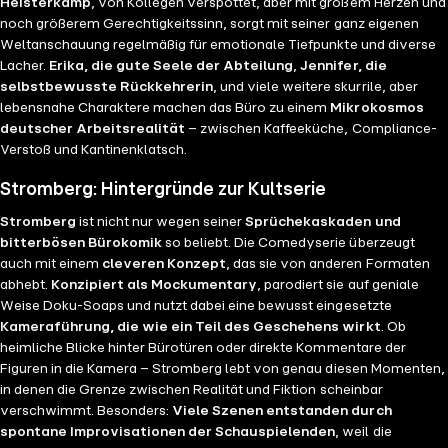
Heisterkamp
, von Kollegen verspottet, aber mit großem Herzen und
noch größerem Gerechtigkeitssinn, sorgt mit seiner ganz eigenen
Weltanschauung regelmäßig für emotionale Tiefpunkte und diverse
Lacher.
Erika, die gute Seele der Abteilung
,
Jennifer, die
selbstbewusste Rückkehrerin
, und viele weitere skurrile, aber
lebensnahe Charaktere machen das Büro zu einem
Mikrokosmos
deutscher Arbeitsrealität
– zwischen Kaffeeküche, Compliance-
Verstoß und Kantinenklatsch.
Stromberg: Hintergründe zur Kultserie
Stromberg
ist nicht nur wegen seiner
Sprüchekaskaden und
bitterbösen Bürokomik
so beliebt. Die Comedyserie überzeugt
auch mit einem
cleveren Konzept
, das sie von anderen Formaten
abhebt.
Konzipiert als Mockumentary
, parodiert sie auf geniale
Weise Doku-Soaps und nutzt dabei eine bewusst eingesetzte
Kameraführung, die wie ein Teil des Geschehens wirkt
. Ob
heimliche Blicke hinter Bürotüren oder direkte Kommentare der
Figuren in die Kamera – Stromberg lebt von genau diesen Momenten,
in denen die Grenze zwischen Realität und Fiktion scheinbar
verschwimmt. Besonders:
Viele Szenen entstanden durch
spontane Improvisationen der Schauspielenden
, weil die