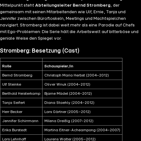
Mittelpunkt steht
Abteilungsleiter Bernd Stromberg
, der
gemeinsam mit seinen Mitarbeitenden wie Ulf, Ernie, Tanja und
Jennifer zwischen Bürofloskeln, Meetings und Machtspielchen
navigiert. Stromberg ist dabei weit mehr als eine Parodie auf Chefs
mit Ego-Problemen: Die Serie hält die Arbeitswelt auf bitterböse und
geniale Weise den Spiegel vor.
Stromberg: Besetzung (Cast)
Rolle
Schauspieler/in
Bernd Stromberg
Christoph Maria Herbst (2004–2012)
Ulf Steinke
Oliver Wnuk (2004–2012)
Berthold Heisterkamp
Bjarne Mädel (2004–2012)
Tanja Seifert
Diana Staehly (2004–2012)
Herr Becker
Lars Gärtner (2005–2012)
Jennifer Schirrmann
Milena Dreißig (2007–2012)
Erika Burstedt
Martina Eitner-Acheampong (2004–2007)
Lars Lehnhoff
Laurens Walter (2005–2012)