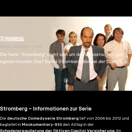
the
h page
 main
nt
the
Serie • Comedy • 2012
ibility
Die Serie "Stromberg" dreht sich um den sarkastischen und
ment
egozentrischen Chef Bernd Stromberg, der bei der Capitol
Versicherung arbeitet. Seine Mitarbeiter:innen, darunter Ulf
Steinke und Tanja Seifert, leiden unter seinem Führungsstil.
Mehr
Details
Stromberg – Informationen zur Serie
Die
deutsche Comedyserie Stromberg
lief von 2004 bis 2012 und
begleitet in
Mockumentary-Stil
den Alltag in der
Schadensregulierung der fiktiven Capitol Versicherung
. Im