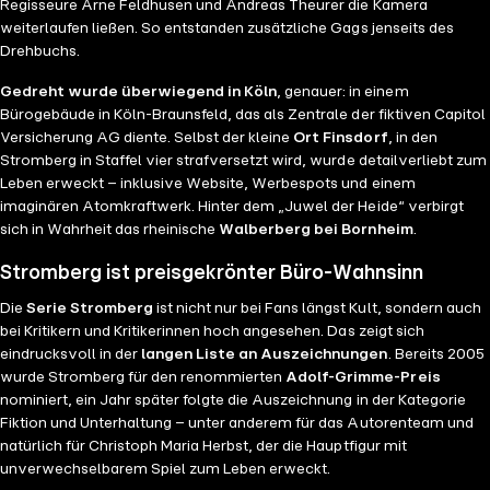
Regisseure Arne Feldhusen und Andreas Theurer die Kamera
weiterlaufen ließen. So entstanden zusätzliche Gags jenseits des
Drehbuchs.
Gedreht wurde überwiegend in Köln
, genauer: in einem
Bürogebäude in Köln-Braunsfeld, das als Zentrale der fiktiven Capitol
Versicherung AG diente. Selbst der kleine
Ort Finsdorf
, in den
Stromberg in Staffel vier strafversetzt wird, wurde detailverliebt zum
Leben erweckt – inklusive Website, Werbespots und einem
imaginären Atomkraftwerk. Hinter dem „Juwel der Heide“ verbirgt
sich in Wahrheit das rheinische
Walberberg bei Bornheim
.
Stromberg ist preisgekrönter Büro-Wahnsinn
Die
Serie Stromberg
ist nicht nur bei Fans längst Kult, sondern auch
bei Kritikern und Kritikerinnen hoch angesehen. Das zeigt sich
eindrucksvoll in der
langen Liste an Auszeichnungen
. Bereits 2005
wurde Stromberg für den renommierten
Adolf-Grimme-Preis
nominiert, ein Jahr später folgte die Auszeichnung in der Kategorie
Fiktion und Unterhaltung – unter anderem für das Autorenteam und
natürlich für Christoph Maria Herbst, der die Hauptfigur mit
unverwechselbarem Spiel zum Leben erweckt.