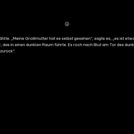
Abonnieren
Mehr
Details
lte. „Meine Großmutter hat es selbst gesehen“, sagte es, „es ist etwa
Tor, das in einen dunklen Raum führte. Es roch nach Blut am Tor des du
 zurück“.