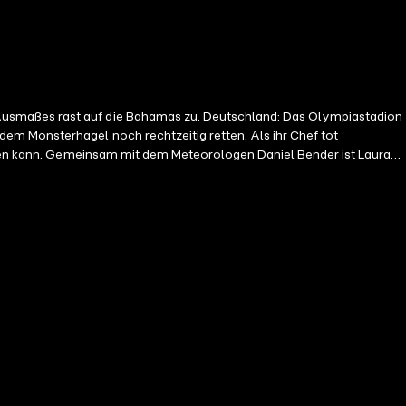
em Monsterhagel noch rechtzeitig retten. Als ihr Chef tot
ussen kann. Gemeinsam mit dem Meteorologen Daniel Bender ist Laura
 in Lebensgefahr. Da wird Lauras Sohn entführt ...Gelesen von