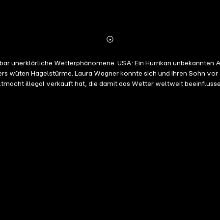
Abonnieren
Mehr
Details
ers wüten Hagelstürme. Laura Wagner konnte sich und ihren Sohn vor d
eltmacht illegal verkauft hat, die damit das Wetter weltweit beeinfl
chaften der Wettermanipulation vordringen, desto mehr begeben sie sich