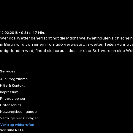
12.02.2018 • 9 Std. 47 Min.
Wer das Wetter beherrscht hat die Macht Weltweit häufen sich scheinbar unerklärliche Wetterphänomene. USA: Ein Hurrikan unbekannten Ausmaßes rast auf die Bahamas zu. Deutschland: Das Olympiastadion
in Berlin wird von einem Tornado verwüstet, in weiten Teilen Hannov
aufgefunden wird, findet sie heraus, dass er eine Software an eine W
bald einer Verschwörung auf der Spur und je weiter sie in die Machens
Stefan Kaminski(Laufzeit: 9h 47)
RTL+ useful links.
Services
Alle Programme
Hilfe & Kontakt
Impressum
Privacy center
Datenschutz
Nutzungsbedingungen
Verträge hier kündigen
Vertrag widerrufen
Wir sind RTL+