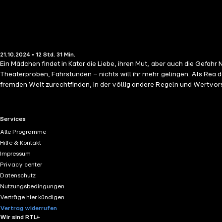
21.10.2024 • 12 Std. 31 Min.
Ein Mädchen findet in Katar die Liebe, ihren Mut, aber auch die Gefahr Normalerweise kann Rea so schnell nichts aus der Fassung bringen, in letzter Zeit jedoch wächst ihr einfach alles über den Kopf: Prüfungen,
Theaterproben, Fahrstunden – nichts will ihr mehr gelingen. Als Rea dan
fremden Welt zurechtfinden, in der völlig andere Regeln und Wertvo
luxuriösen Wüstenstadt. Nach ein paar anfänglichen Schwierigkeiten f
Mädchen eines Nachts auf eine illegale Wüstenparty gehen, verändert 
Geheimnis,
RTL+ useful links.
Services
Alle Programme
Hilfe & Kontakt
Impressum
Privacy center
Datenschutz
Nutzungsbedingungen
Verträge hier kündigen
Vertrag widerrufen
Wir sind RTL+