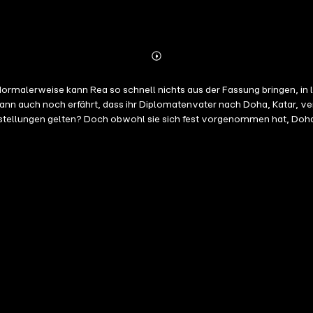
Abonnieren
Mehr
Details
n auch noch erfährt, dass ihr Diplomatenvater nach Doha, Katar, versetz
rstellungen gelten? Doch obwohl sie sich fest vorgenommen hat, Doh
reundet sich Rea mit der rebellischen Farah an, die gemeinsam mit an
sich Reas Leben für immer. Denn hier lernt sie einen jungen Mann nam
 und Reas Anwesenheit bringt ihn in höchste Gefahr ... Ungekürzte Lesung mit Kristin Alia Hunold 12h 31min