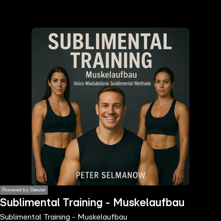
the
h page
 main
nt
the
ibility
ment
Powered by Deezer
Sublimental Training - Muskelaufbau
Sublimental Training - Muskelaufbau