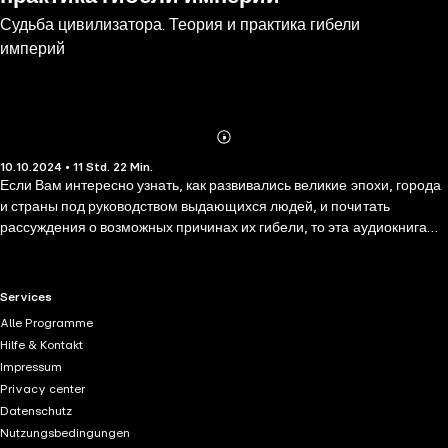
Судьба цивилизатора. Теория и практика гибели
империй
Abonnieren
Mehr
10.10.2024 • 11 Std. 22 Min.
Details
Если Вам интересно узнать, как развивались великие эпохи, города
и страны под руководством выдающихся людей, и почитать
рассуждения о возможных причинах их гибели, то эта аудиокнига
именно для Вас. Аудиокнига «Судьба цивилизатора. Теория и
практика гибели империй» рассказывает о пути развития
цивилизаций – истории появления, длительном пути становления и
RTL+ useful links.
Services
предположениях о дальнейшей судьбе. Почему пала Римская
Alle Programme
империя? Мог ли современный человек чувствовать себя
Hilfe & Kontakt
комфортно в ее условиях? Отзывается ли ушедшие империи в
Impressum
душах людей, даже если они никогда там не жили и знают о них
Privacy center
лишь из книг и документальных и художественных фильмов?
Datenschutz
Nutzungsbedingungen