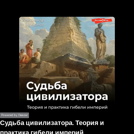
the
h page
 main
nt
the
ibility
ment
Powered by Deezer
Судьба цивилизатора. Теория и
практика гибели империй