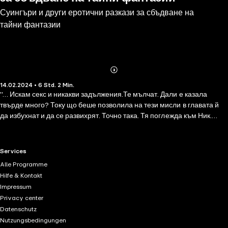
Суингъри и други еротични разкази за сбъдване на
тайни фантазии
Abonnieren
Mehr
14.02.2024 • 6 Std. 2 Min.
Details
"… Искам секс и никакви задължения.Те мълчат. Дали е казала
твърде много? Току що беше позволила на тези мисли в главата й
да избухнат и да се развихрят. Точно така. Тя поглежда към Ник.
Преди да успее да осмисли ситуацията, мислите й са прекъснати от
неговия глас: "Може би мога да ти помогна с това." (MILF) "Суингъри
и други еротични разкази за сбъдване на тайни фантазии" е
RTL+ useful links.
Services
колекция от десет къси истории, които ще ви развълнуват и
Alle Programme
възбудят, ще разпалят страстта и похотта ви. Джейн се отдава на
Hilfe & Kontakt
необуздан секс с много по-младия Ник, съквартирант на сина й.
Impressum
Джинът от бутилката обладава отново и отново свенливата и
Privacy center
сексуално неудовлетворена Аманда. Какво се случва между двама
Datenschutz
писатели – мъж и жена, които се преследват със злобни рецензии
Nutzungsbedingungen
онлайн, но веднъж се срещат на представяне на книга? Две