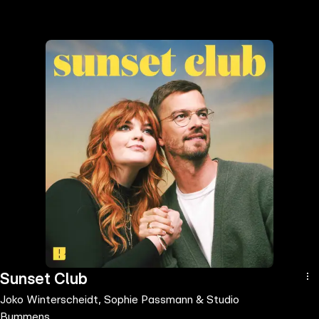
the
h page
 main
nt
the
ibility
ment
Sunset Club
Joko Winterscheidt, Sophie Passmann & Studio
Bummens