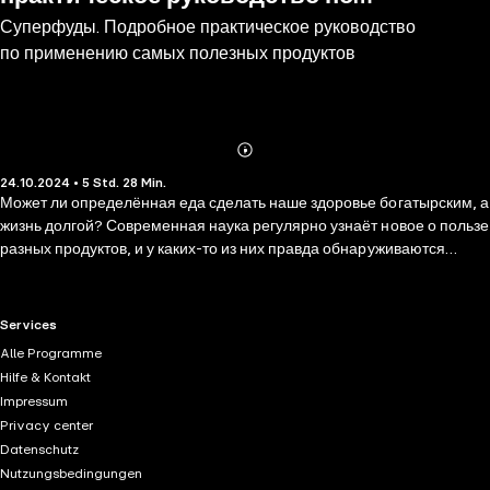
Суперфуды. Подробное практическое руководство
применению самых полезных
по применению самых полезных продуктов
продуктов
Abonnieren
Mehr
24.10.2024 • 5 Std. 28 Min.
Details
Может ли определённая еда сделать наше здоровье богатырским, а
жизнь долгой? Современная наука регулярно узнаёт новое о пользе
разных продуктов, и у каких-то из них правда обнаруживаются
особые свойства. Многие с их помощью мечтают либо похудеть,
либо поправить здоровье, либо продлить жизнь. Эти продукты
называют суперфудами. И это не только гламурные ягоды годжи,
RTL+ useful links.
Services
семена чиа, крупа киноа, водоросли хлорелла и спирулина. Это и
Alle Programme
грибы, и куркума, и гречка, и черника и другие. Но как их
Hilfe & Kontakt
употреблять, чтобы получить максимум пользы? Какие данные о
Impressum
продуктах правда, а что мифы маркетологов? Как разобраться в
Privacy center
современном многообразии полезного? Эта книга поможет вам
Datenschutz
понять что к чему. Современная наука усиленно ищет новые
Nutzungsbedingungen
источники лекарств и средства для всеобщего оздоровления и