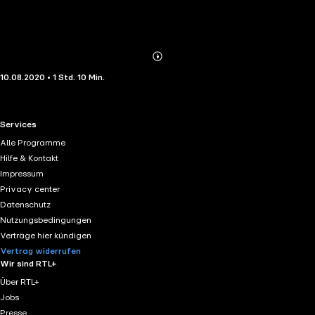
Abonnieren
Mehr
10.08.2020 • 1 Std. 10 Min.
Details
RTL+ useful links.
Services
Alle Programme
Hilfe & Kontakt
Impressum
Privacy center
Datenschutz
Nutzungsbedingungen
Verträge hier kündigen
Vertrag widerrufen
Wir sind RTL+
Über RTL+
Jobs
Presse