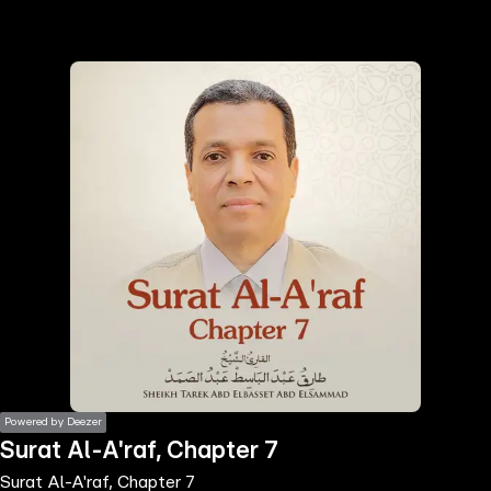
the
h page
 main
nt
the
ibility
ment
Powered by Deezer
Surat Al-A'raf, Chapter 7
Surat Al-A'raf, Chapter 7