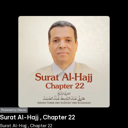
the
h page
 main
nt
the
ibility
ment
Powered by Deezer
Surat Al-Hajj , Chapter 22
Surat Al-Hajj , Chapter 22