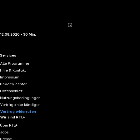
Abonnieren
Mehr
12.08.2020 • 30 Min.
Details
RTL+ useful links.
Services
Alle Programme
Hilfe & Kontakt
Impressum
Privacy center
Datenschutz
Nutzungsbedingungen
Verträge hier kündigen
Vertrag widerrufen
Wir sind RTL+
Über RTL+
Jobs
Presse