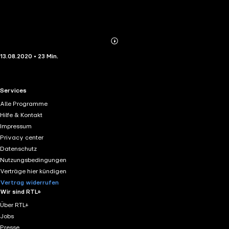
Abonnieren
Mehr
13.08.2020 • 23 Min.
Details
RTL+ useful links.
Services
Alle Programme
Hilfe & Kontakt
Impressum
Privacy center
Datenschutz
Nutzungsbedingungen
Verträge hier kündigen
Vertrag widerrufen
Wir sind RTL+
Über RTL+
Jobs
Presse