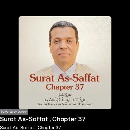
the
h page
 main
nt
the
ibility
ment
Powered by Deezer
Surat As-Saffat , Chapter 37
Surat As-Saffat , Chapter 37