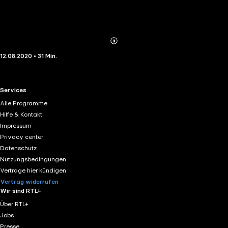
Abonnieren
Mehr
12.08.2020 • 31 Min.
Details
RTL+ useful links.
Services
Alle Programme
Hilfe & Kontakt
Impressum
Privacy center
Datenschutz
Nutzungsbedingungen
Verträge hier kündigen
Vertrag widerrufen
Wir sind RTL+
Über RTL+
Jobs
Presse