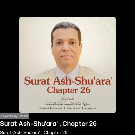
the
h page
 main
nt
the
ibility
ment
Powered by Deezer
Surat Ash-Shu'ara' , Chapter 26
Surat Ash-Shu'ara' , Chapter 26