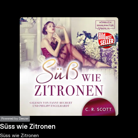
the
h page
 main
nt
the
ibility
ment
Powered by Deezer
Süss wie Zitronen
Süss wie Zitronen