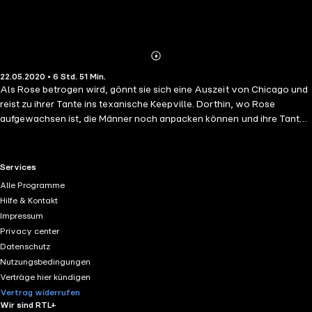
Abonnieren
Mehr
22.05.2020 • 6 Std. 51 Min.
Details
Als Rose betrogen wird, gönnt sie sich eine Auszeit von Chicago und
reist zu ihrer Tante ins texanische Keepville. Dorthin, wo Rose
aufgewachsen ist, die Männer noch anpacken können und ihre Tante
bis heute bekannt für ihre Zitronenlimonade ist. Mit der Zeit lernt Rose
wieder, das Leben ohne Großstadtlärm zu genießen, und merkt, dass
es gar nicht so schlimm ist, zurück im romantischen Texas zu sein.
RTL+ useful links.
Services
Wäre da nicht der attraktive Kilian, mit dem sie früher zur Schule
Alle Programme
gegangen ist! Dieser hat mittlerweile den Handwerksbetrieb seines
Hilfe & Kontakt
Vaters übernommen und gilt als begehrtester Junggeselle der Stadt.
Impressum
Und eins macht er Rose seit deren Rückkehr mit seinen kühlen
Privacy center
Sprüchen klar: Was vor neun Jahren zwischen ihnen beiden
Datenschutz
vorgefallen ist, hat er ihr nie verziehen. Daran können wohl auch die
Nutzungsbedingungen
Verkupplungsversuche ihrer Tante nichts ändern
Verträge hier kündigen
Vertrag widerrufen
Wir sind RTL+