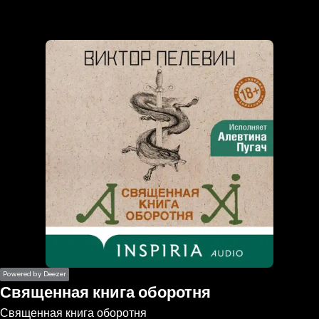
the
h page
 main
nt
the
ibility
ment
Powered by Deezer
Священная книга оборотня
Священная книга оборотня