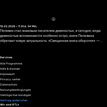
Abonnieren
Mehr
10.02.2026 • 11 Std. 34 Min.
Details
Пелевин стал знаковым писателем девяностых, и сегодня, когда
девяностые вспоминаются особенно остро, книги Пелевина
обретают новую актуальность. «Священная книга оборотня» —
история о женщине, которая умела оборачиваться лисой. Но это
лишь начало сюжета, который затронет и бизнес, и политику, и
полицию.
RTL+ useful links.
Services
Alle Programme
Hilfe & Kontakt
Impressum
Privacy center
Datenschutz
Nutzungsbedingungen
Verträge hier kündigen
Vertrag widerrufen
Wir sind RTL+