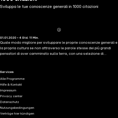
Sviluppa le tue conoscenze generali in 1000 citazioni
Abonnieren
Mehr
01.01.2020 • 4 Std. 11 Min.
Details
Quale modo migliore per sviluppare le proprie conoscenze generali e
la propria cultura se non attraverso le parole stesse dei più grandi
pensatori di aver camminato sulla terra, con una selezione di
citazioni essenziali che delineano il loro lavoro e introducono con
chiarezza le loro idee più potenti. Scoprite o approfondite la
comprensione della nostra cultura con le opere di Shakespeare,
RTL+ useful links.
Services
Einstein, Confucio, Sun Tzu, Winston Churchill, Napoleone, Laozi
Alle Programme
(noto anche come Lao-Tsu), Platone, Nietzsche e i Bouddha.
Hilfe & Kontakt
Impressum
Privacy center
Datenschutz
Nutzungsbedingungen
Verträge hier kündigen