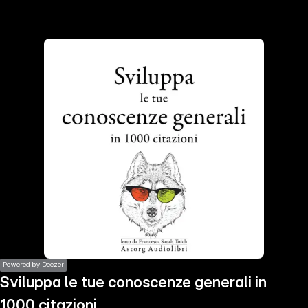
the
h page
 main
nt
the
ibility
ment
Powered by Deezer
Sviluppa le tue conoscenze generali in
1000 citazioni