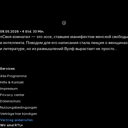
Abonnieren
Mehr
08.05.2026 • 4 Std. 33 Min.
Details
«Своя комната» — это эссе, ставшее манифестом женской свободы
и интеллекта. Поводом для его написания стала лекция о женщинах
и литературе, но из размышлений Вулф вырастает не просто
литературная критика, а философия независимости. Чтобы писать,
говорит она, женщине нужно «своя комната и немного денег» —
символы права на личное пространство и возможность быть собой.
RTL+ useful links.
Services
Вулф рассуждает о судьбах писательниц прошлого, о том, как
Alle Programme
общество лишало женщин голоса, и о том, что нужно, чтобы этот
Hilfe & Kontakt
голос вновь зазвучал.
Impressum
Privacy center
Datenschutz
Nutzungsbedingungen
Verträge hier kündigen
Vertrag widerrufen
Wir sind RTL+