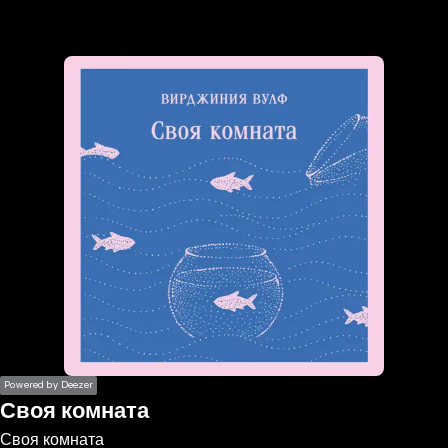
the
h page
 main
nt
the
ibility
ment
Powered by Deezer
Своя комната
Своя комната