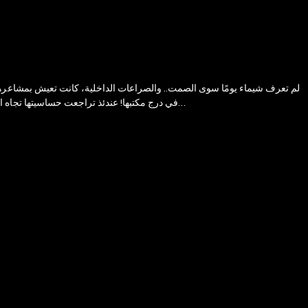
لم تعرف شيماء يومًا سوى الصمت.. والصراعات الداخلية، كانت تعيش بمشاعرها..
في درج مكتبها! عندئذ تراجعت حساسيتها تجاه الرفض الاجتماعي الذي كان يحيط بها باستمرار.. وشعرت بالحياة.فهل ستجد لها أخيرًا مقعدًا في صالة العرض، أم سينتصر قانون الطبيعة الدارويني؟ .. الضعيف يموت…