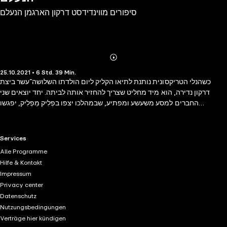
סיפורים מווינדידסט דרקון הארגמן הנעלם
Abonnieren
Mehr
25.10.2021 • 6 Std. 39 Min.
Details
כשהנלי הטריקסונית נותנת לתיאו הקליק ליום הולדתו השלושה־עשר ביצת
דרקון נדירה, הוא מיד מחליט שצריך להחזיר אותה לביתה. יחד יוצאים שני
החברים למסע משעשע ומפתיע, שבמהלכו יצפו בפְלִיק מַפְלִיק, יפגשו
סִירְחוֹפְלָץ טיפש ומסריח במיוחד, יתעמתו עם דרקונית אימתנית וילמדו דבר או
שניים על המקום שנמצא הכי קרוב ללב. 'מלכת הרייטינג של הפיות.' מיה סלע,
הארץ 'אל העולם המופלא שיצרה אשכר נמשכות כבמגנט המוני קוראות נלהבות
RTL+ useful links.
Services
(ויש גם קוראים).' עלית קרפ, לאישה 'סופרת קסומה.' מאיה בניטה, מעריב
Alle Programme
לילדים 'כתיבה קולחת. חוויית קריאה נעימה, זורמת וסוחפת.' טליה דיסקין,
Hilfe & Kontakt
הארץ
Impressum
Privacy center
Datenschutz
Nutzungsbedingungen
Verträge hier kündigen