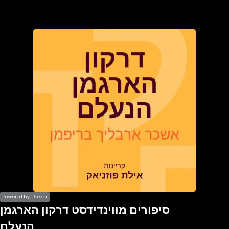
the
h page
 main
nt
the
ibility
ment
Powered by Deezer
סיפורים מווינדידסט דרקון הארגמן
הנעלם