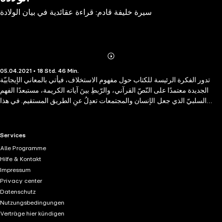
سيرة خليفة قادم: قراءة عقائدية في بيان الولادة
Abonnieren
Mehr
05.04.2021 • 18 Std. 46 Min.
Details
تدور الفكرة الرئيسة للكتاب حول مفهوم الاستخلاف، فيأتي بالمعاني الإيجابيّة
الجديدة معتمدًا على النّصّ القرآني، والرّبطِ بينَ آياته الكريمة، مستبعدًا الفهم
السلبيّ الذي جعل الإنسان والمجتمعات تعدِلُ عنِ الطريق المستقيم. في هذا
الكتاب يناقش د.أحمد خيري العمري أسئلةً قد شغلتْ بالَ الإنسان وخَلَده، مثل:
"لماذا أنا هنا ؟ ولماذا خُلقت ؟" فاستمع الآن
RTL+ useful links.
Services
Alle Programme
Hilfe & Kontakt
Impressum
Privacy center
Datenschutz
Nutzungsbedingungen
Verträge hier kündigen