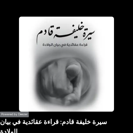
the
h page
 main
nt
the
ibility
ment
Powered by Deezer
سيرة خليفة قادم: قراءة عقائدية في بيان
الولادة